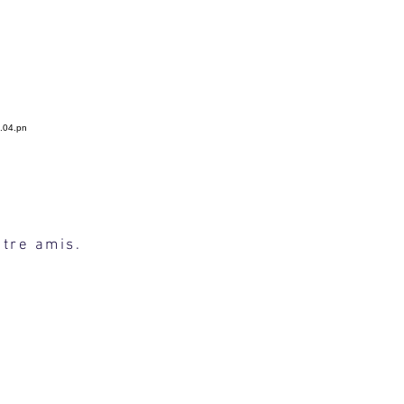
 ? &
ntre amis.