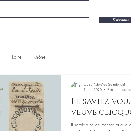
S'abonner
e
Loire
Rhône
Louise Adélaïde Sainderichin
1 oct. 2020
2 min de lecture
Le saviez-vous ? (Champ
veuve clicqu
Il serait aisé de penser que le champagne Clicquot est né avec