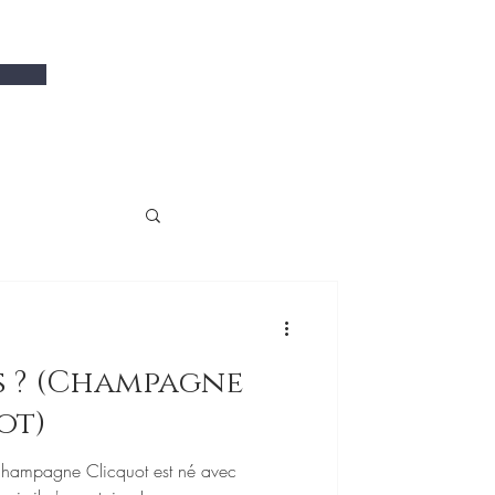
agne
ot)