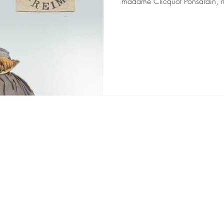
madame Clicquot Ponsardin, mai