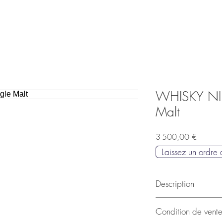
WHISKY NIKK
Malt
Prix
3 500,00 €
Laissez un ordre
Description
Lot 7
Condition de vent
1 bouteille WHISKY 