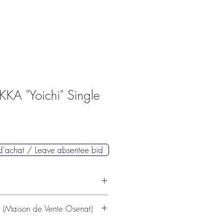
A "Yoichi" Single
 d'achat / Leave absentee bid
e (Maison de Vente Osenat)
NIKKA 1989 "Yoichi" Single Malt.