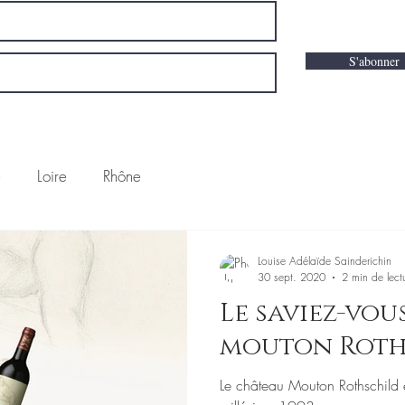
S'abonner
e
Loire
Rhône
Louise Adélaïde Sainderichin
30 sept. 2020
2 min de lect
Le saviez-vous ? (Châ
mouton Roth
Le château Mouton Rothschild éd