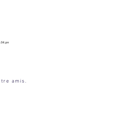
 ? &
ntre amis.