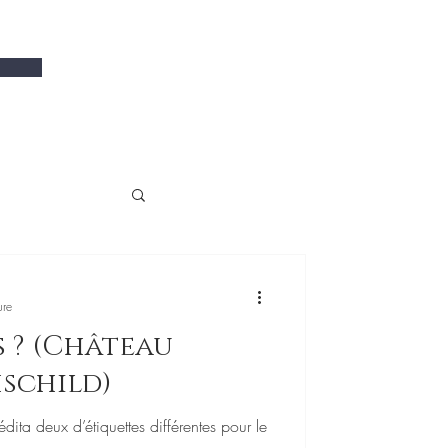
ure
teau
schild)
ita deux d’étiquettes différentes pour le