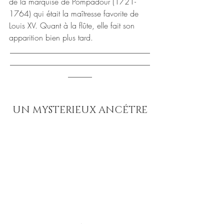
de la marquise de Pompadour (1721-
1764) qui était la maîtresse favorite de 
Louis XV. Quant à la flûte, elle fait son 
apparition bien plus tard.
___________________________________
___________________________________
______
UN MYSTERIEUX ANCÉTRE