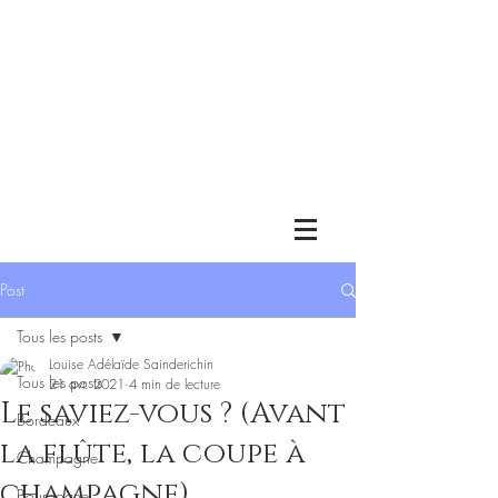
Post
Tous les posts
Louise Adélaïde Sainderichin
Tous les posts
21 avr. 2021
4 min de lecture
Le saviez-vous ? (Avant
Bordeaux
la flûte, la coupe à
Champagne
champagne)
Bourgogne