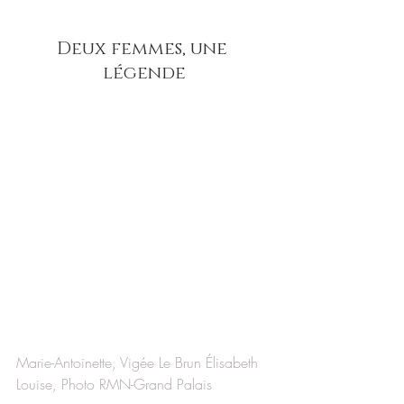
Deux femmes, une 
légende
Marie-Antoinette, Vigée Le Brun Élisabeth 
Louise, Photo RMN-Grand Palais