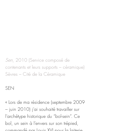
Sen
, 2010 (Service composé de 
contenants et leurs supports – céramique) 
Sèvres – Cité de la Céramique
SEN
« Lors de ma résidence (septembre 2009 
– juin 2010) j’ai souhaité travailler sur 
l’archétype historique du “bol-sein”. Ce 
bol, un sein à l’envers sur son trépied, 
commandé par Louis XVI pour la laiterie 