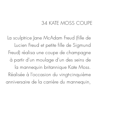
34 KATE MOSS COUPE
La sculptrice Jane McAdam Freud (fille de 
Lucien Freud et petite fille de Sigmund 
Freud) réalisa une coupe de champagne 
à partir d’un moulage d’un des seins de 
la mannequin britannique Kate Moss. 
Réalisée à l’occasion du vingt-cinquième 
anniversaire de la carrière du mannequin, 
la "34 Kate Moss Coupe" est une édition 
limitée non commercialisée.  
34 Kate Moss Coupe
, 2014, Jane 
McAdam Freud
___________________________________
___________________________________