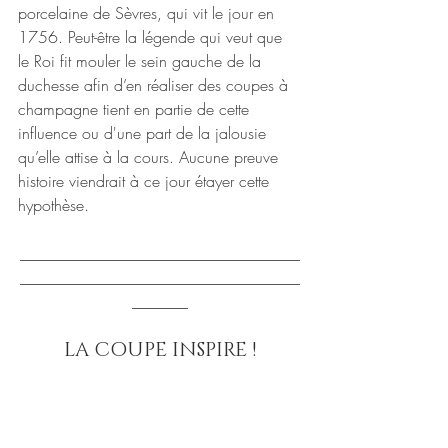
porcelaine de Sèvres, qui vit le jour en 
1756. Peut-être la légende qui veut que 
le Roi fit mouler le sein gauche de la 
duchesse afin d’en réaliser des coupes à 
champagne tient en partie de cette 
influence ou d'une part de la jalousie 
qu’elle attise à la cours. Aucune preuve 
histoire viendrait à ce jour étayer cette 
hypothèse. 
___________________________________
___________________________________
_______
LA COUPE INSPIRE !