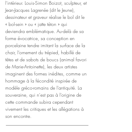
l’intérieur. Louis-Simon Boizot, sculpteur, et 
Jean-Jacques Lagrenée (dit le Jeune), 
dessinateur et graveur réalise le bol dit le 
« bol-sein » ou « jatte téton » qui 
deviendra emblématique. Au-delà de sa 
forme évocatrice, sa conception en 
porcelaine tendre imitant la surface de la 
chair, l’ornement du trépied, habillé de 
têtes et de sabots de boucs (animal favori 
de Marie-Antoinette), les deux artistes 
imaginent des formes inédites, comme un 
hommage à la fécondité inspirée de 
modèle gréco-romains de l’antiquité. La 
souveraine, qui n'est pas à l’origine de 
cette commande subira cependant 
vivement les critiques et les allégations à 
son encontre. 
___________________________________
_________