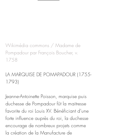
Wikimédia commons / Madame de 
Pompadour par François Boucher, v. 
1758
LA MARQUISE DE POMAPADOUR (1755-
1793)
Jeanne-Antoinette Poisson, marquise puis 
duchesse de Pompadour fût la maitresse 
favorite du roi Louis XV. Bénéficiant d’une 
forte influence auprès du roi, la duchesse 
encourage de nombreux projets comme 
la création de la Manufacture de 