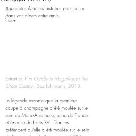
Anecdotes & autres histoires pour briller 
Loire
dans vos diners entre amis.
Rhône
Extrait du film 
Gatsby le Magnifique
 (
The 
Great Gatsby
), Baz Luhrmann, 
2013
.
La légende raconte que la première 
coupe à champagne a été moulée sur le 
sein de Marie-Antoinette, reine de France 
et épouse de Louis XVI. D’autres 
prétendent qu’elle a été moulée sur le sein 