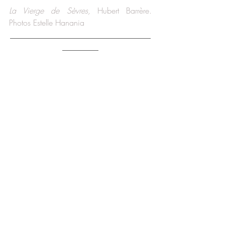
La Vierge de Sèvres,
 Hubert Barrère. 
Photos Estelle Hanania
___________________________________
_________