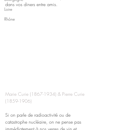
dans vos diners entre amis.
Loire
Rhône
Marie Curie (1867-1934) & Pierre Curie 
(1859-1906)
Si on parle de radioactivité ou de 
catastrophe nucléaire, on ne pense pas 
immédiatement à nos verres de vin et 