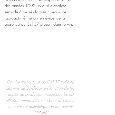
des années 1990 un outil d’analyse 
sensible à de très faibles niveaux de 
radioactivité mettant en évidence la 
présence du Cs137 présent dans le vin.
Courbe de l’activité du Cs137 (mBq/L) 
des vins de Bordeaux en fonction de leur 
année de production. Cette courbe est 
utilisée comme référence pour déterminer 
si un vin est authentique ou frauduleux. 
CENBG