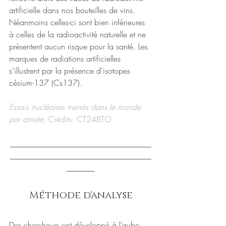
artificielle dans nos bouteilles de vins. 
Néanmoins celles-ci sont bien inférieures 
à celles de la radioactivité naturelle et ne 
présentent aucun risque pour la santé. Les 
marques de radiations artificielles 
s’illustrent par la présence d’isotopes 
césium-137 (Cs137).
Essais nucléaires menés dans le monde 
par année, 
Crédits: CT24BTO
___________________________________
___________________________________
_______
Méthode d'analyse
Des chercheurs ont développé à l’aube 