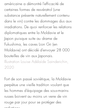
américaine a démontré l’efficacité de 
certaines formes de resvératrol (une 
substance présente naturellement contenu 
dans le vin) contre les dommages dus aux 
irradiations. De quoi renforcer les relations 
diplomatiques entre la Moldavie et le 
Japon puisque suite au drame de 
Fukushima, les caves Lion Gri (en 
Moldavie) ont décidé d’envoyer 28 000 
bouteilles de vin aux Japonais. 
Illustration Louise Adélaïde Sainderichin, 
2020
Fort de son passé soviétique, la Moldavie 
perpétue une vieille tradition voulant que 
les hommes d’équipage des sous-marins 
russes boivent au moins un verre de vin 
rouge par jour pour se protéger des 
radiations.