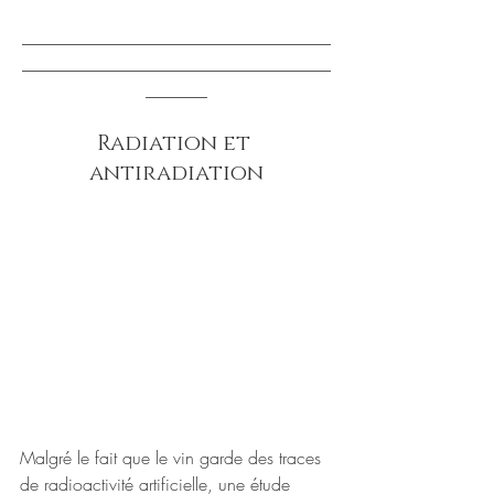
___________________________________
___________________________________
_______
Radiation et 
antiradiation
Malgré le fait que le vin garde des traces 
de radioactivité artificielle, une étude 