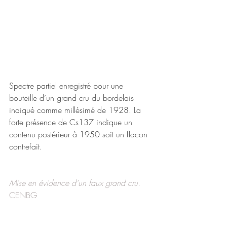
Spectre partiel enregistré pour une 
bouteille d’un grand cru du bordelais 
indiqué comme millésimé de 1928. La 
forte présence de Cs137 indique un 
contenu postérieur à 1950 soit un flacon 
contrefait.
Mise en évidence d'un faux grand cru. 
CENBG