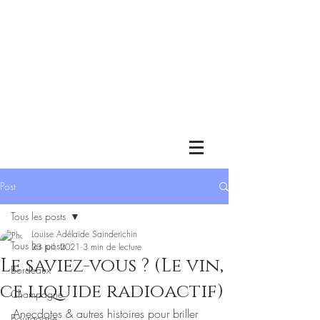
Post
Tous les posts
Louise Adélaïde Sainderichin
Tous les posts
23 juil. 2021
3 min de lecture
Le saviez-vous ? (Le vin,
Bordeaux
ce liquide radioactif)
Champagne
Anecdotes & autres histoires pour briller 
Bourgogne