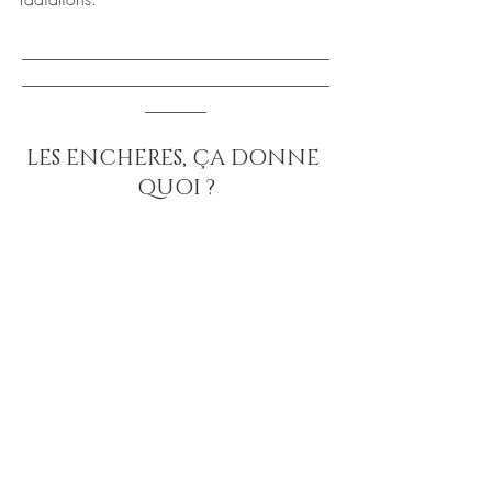
___________________________________
___________________________________
_______
LES ENCHERES, ÇA DONNE 
QUOI ?